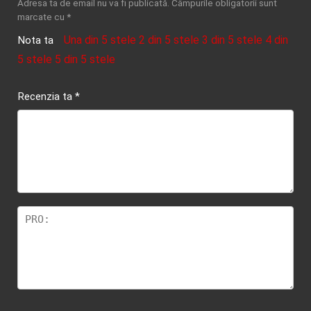
Adresa ta de email nu va fi publicată.
Câmpurile obligatorii sunt
marcate cu
*
Una din 5 stele
2 din 5 stele
3 din 5 stele
4 din
Nota ta
5 stele
5 din 5 stele
Recenzia ta
*