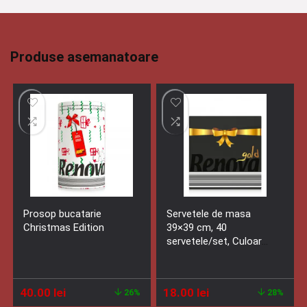
Produse asemanatoare
Prosop bucatarie
Servetele de masa
Christmas Edition
39×39 cm, 40
servetele/set, Culoare
neagra
Prețul
Prețul
Prețul
Prețul
40.00
lei
18.00
lei
26%
28%
inițial
curent
inițial
curent