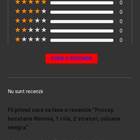
★
★
★
★
★
0
★
★
★
★
★
0
★
★
★
★
★
0
★
★
★
★
★
0
★
★
★
★
★
0
SCRIE O RECENZIE
Nu sunt recenzii
Fii primul care sa lase o recenzie “Prosop
bucatarie Renova, 1 rola, 2 straturi, culoare
neagra”