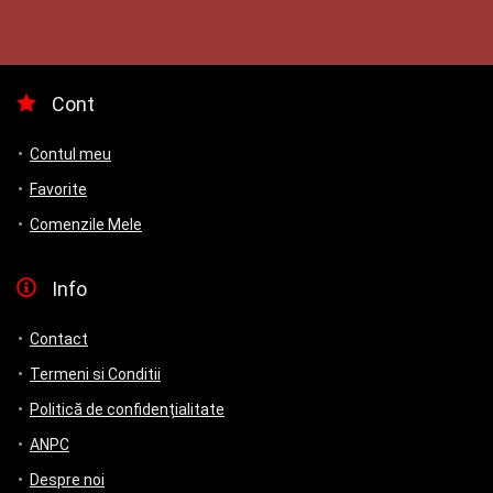
a
este:
a
este:
fost:
40.00 lei.
fost:
18.00 lei.
54.00 lei.
25.00 lei.
Cont
Contul meu
Favorite
Comenzile Mele
Info
Contact
Termeni si Conditii
Politică de confidențialitate
ANPC
Despre noi