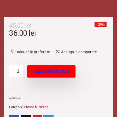
45.00
lei
- 20%
Prețul
Prețul
36.00
lei
inițial
curent
a
este:
Adauga la preferate
Adauga la comparare
fost:
36.00 lei.
45.00 lei.
ADAUGĂ ÎN COȘ
Renova
Categorie:
Prosop bucatarie