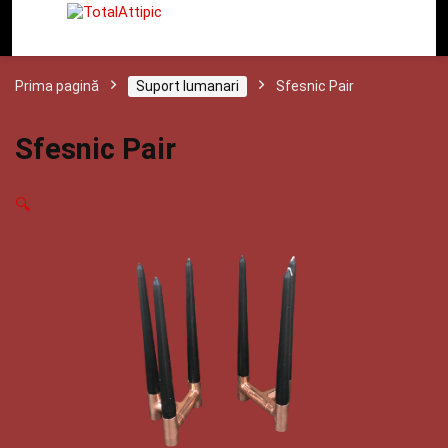
Prima pagină
Suport lumanari
Sfesnic Pair
Sfesnic Pair
🔍