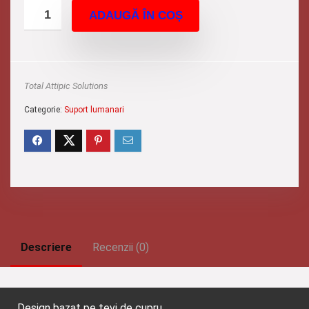
ADAUGĂ ÎN COȘ
Total Attipic Solutions
Categorie:
Suport lumanari
Descriere
Recenzii (0)
Design bazat pe tevi de cupru.