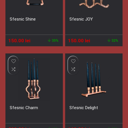
Sfesnic Shine
Sfesnic JOY
Prețul
Prețul
Prețul
Prețul
150.00
lei
150.00
lei
35%
32%
inițial
curent
inițial
curent
a
este:
a
este:
fost:
150.00 lei.
fost:
150.00 lei.
230.00 lei.
220.00 lei.
Sfesnic Charm
Sfesnic Delight