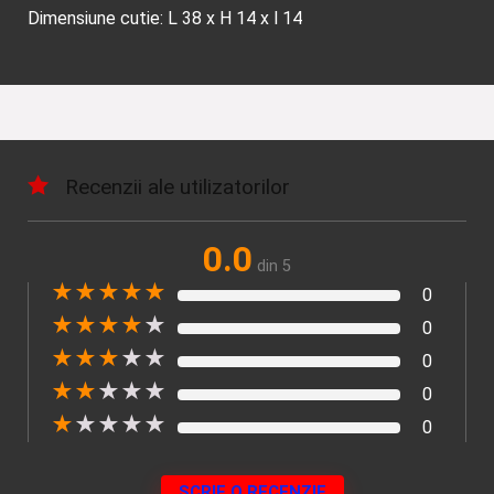
Dimensiune cutie: L 38 x H 14 x l 14
Recenzii ale utilizatorilor
0.0
din 5
★
★
★
★
★
0
★
★
★
★
★
0
★
★
★
★
★
0
★
★
★
★
★
0
★
★
★
★
★
0
SCRIE O RECENZIE