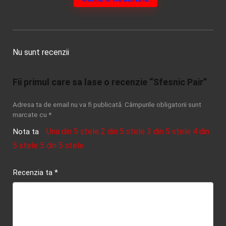
Nu sunt recenzii
Fii primul care sa lase o recenzie “Sfesnic Pair”
Adresa ta de email nu va fi publicată.
Câmpurile obligatorii sunt
marcate cu
*
Una din 5 stele
2 din 5 stele
3 din 5 stele
4 din
Nota ta
5 stele
5 din 5 stele
Recenzia ta
*