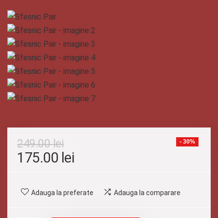
249.00
lei
- 30%
Prețul
Prețul
175.00
lei
inițial
curent
a
este:
Adauga la preferate
Adauga la comparare
fost:
175.00 lei.
249.00 lei.