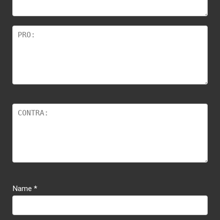
Name
*